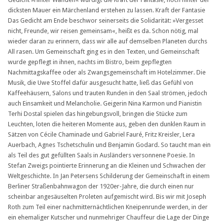
dicksten Mauer ein Märchenland erstehen zu lassen. Kraft der Fantasie
Das Gedicht am Ende beschwor seinerseits die Solidarität: »Vergesset
nicht, Freunde, wir reisen gemeinsam«, heißt es da. Schon nötig, mal
wieder daran zu erinnern, dass wir alle auf demselben Planeten durchs
All rasen. Um Gemeinschaft ging es in den Texten, und Gemeinschaft
wurde gepflegt in ihnen, nachts im Bistro, beim gepflegten
Nachmittagskaffee oder als Zwangsgemeinschaft im Hotelzimmer. Die
Musik, die Uwe Stoffel dafür ausgesucht hatte, ließ das Gefühl von
Kaffeehäusern, Salons und trauten Runden in den Saal strömen, jedoch
auch Einsamkeit und Melancholie. Geigerin Nina Karmon und Pianistin
Terhi Dostal spielen das hingebungsvoll, bringen die Stücke zum
Leuchten, loten die heiteren Momente aus, geben den dunklen Raum in
Sätzen von Cécile Chaminade und Gabriel Fauré, Fritz Kreisler, Lera
Auerbach, Agnes Tschetschulin und Benjamin Godard. So taucht man ein
als Teil des gut gefüllten Saals in Ausländers versonnene Poesie. In
Stefan Zweigs pointierte Erinnerung an die Kleinen und Schwachen der
Weltgeschichte. In Jan Petersens Schilderung der Gemeinschaft in einem
Berliner Straßenbahnwagon der 1920er-Jahre, die durch einen nur
scheinbar angesäuselten Proleten aufgemischt wird. Bis wir mit Joseph
Roth zum Teil einer nachmitternächtlichen Kneipenrunde werden, in der
ein ehemaliger Kutscher und nunmehriger Chauffeur die Lage der Dinge