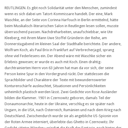
REUTLINGEN. Es gibt noch Solidarität unter den Menschen, zumindest
wenn es sich dabei um Tatort-Kommissare handelt. Der eine, Mark
Waschke, an der Seite von Corinna Harfouch in Berlin ermittelnd, hätte
beim Musikalisch-literarischen Salon in Reutlingen lesen sollen, musste
überraschend passen. Nachdreharbeiten, unaufschiebbar, wie Ute
Kleeberg, mit ihrem Mann Uwe Stoffel Gründerin der Reihe, am
Donnerstagabend im kleinen Saal der Stadthalle berichtete. Der andere,
Wolfram Koch, als Paul Brix in Frankfurt auf Verbrecherjagd, sprang
ohne viel Federlesens ein. Der Abend wäre mit Waschke sicher ein
Erlebnis gewesen; er wurde es auch mit Koch. Einen drahtig-
durchtrainierten Herrn von 63 Jahren hat man da vor sich, der seine
Person keine Spur in den Vordergrund rückt. Der stattdessen die
Sprachbilder und Charaktere der Texte mit bewundernswerter
Konturenschärfe ausleuchtet, Situationen und Persönlichkeiten
unheimlich plastisch werden lässt. Zwei Gedichte von Rose Ausländer
bilden die Klammer. 1901 in Czernowitz geboren, damals Teil der
Donaumonarchie, heute in der Ukraine, verschlug es sie später nach
Ungarn, in die USA, nach Österreich, Rumänien und nach dem Krieg nach
Deutschland. Zwischendurch wurde sie als angebliche US-Spionin von
der Roten Armee interniert, überlebte das Ghetto in Czernowitz. Ihr
Gedicht »Hinter Wänden« würdigt die Kraft der Fantasie, noch hinter der