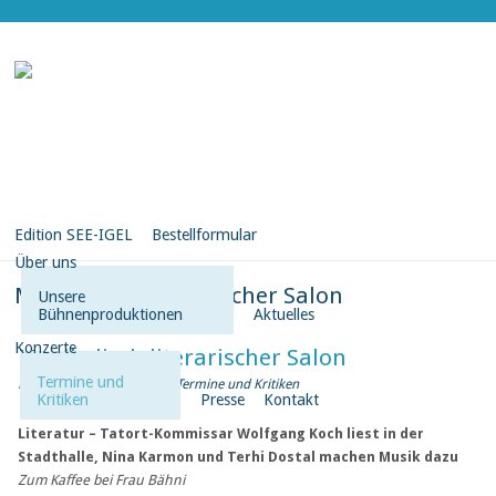
Edition SEE-IGEL
Bestellformular
Über uns
Musikalisch literarischer Salon
Unsere
Bühnenproduktionen
Aktuelles
Konzerte
Musikalisch literarischer Salon
Termine und
Posted on Juni 23, 2026 in
Termine und Kritiken
Kritiken
Presse
Kontakt
Literatur – Tatort-Kommissar Wolfgang Koch liest in der
Stadthalle, Nina Karmon und Terhi Dostal machen Musik dazu
Zum Kaffee bei Frau Bähni