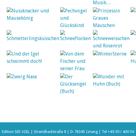
Edition SEE-IGEL | Strandbadstraße 8 | D-78345 Iznang | Tel +49 30 / 400 56