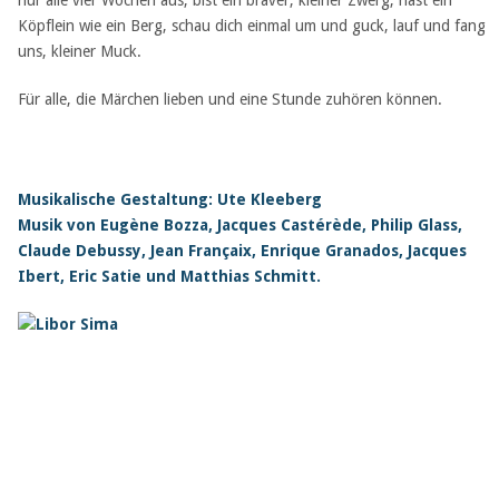
nur alle vier Wochen aus, bist ein braver, kleiner Zwerg, hast ein
Köpflein wie ein Berg, schau dich einmal um und guck, lauf und fang
uns, kleiner Muck.
Für alle, die Märchen lieben und eine Stunde zuhören können.
Musikalische Gestaltung: Ute Kleeberg
Musik von Eugène Bozza, Jacques Castérède, Philip Glass,
Claude Debussy, Jean Françaix, Enrique Granados, Jacques
Ibert, Eric Satie und Matthias Schmitt.