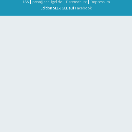
186 |
post@see-igel.de
|
Datenschutz
|
Impressum
Edition SEE-IGEL auf
Facebook