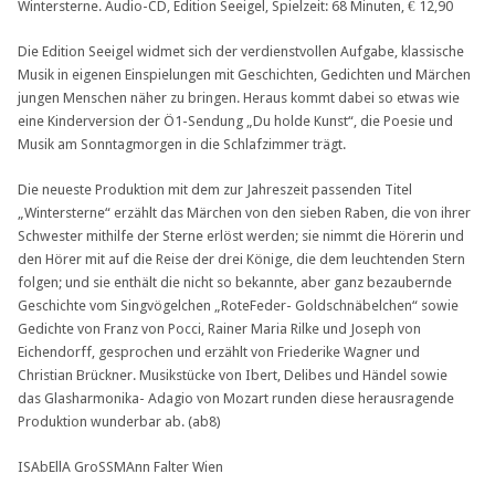
Wintersterne. Audio-CD, Edition Seeigel, Spielzeit: 68 Minuten, € 12,90
Die Edition Seeigel widmet sich der verdienstvollen Aufgabe, klassische
Musik in eigenen Einspielungen mit Geschichten, Gedichten und Märchen
jungen Menschen näher zu bringen. Heraus kommt dabei so etwas wie
eine Kinderversion der Ö1-Sendung „Du holde Kunst“, die Poesie und
Musik am Sonntagmorgen in die Schlafzimmer trägt.
Die neueste Produktion mit dem zur Jahreszeit passenden Titel
„Wintersterne“ erzählt das Märchen von den sieben Raben, die von ihrer
Schwester mithilfe der Sterne erlöst werden; sie nimmt die Hörerin und
den Hörer mit auf die Reise der drei Könige, die dem leuchtenden Stern
folgen; und sie enthält die nicht so bekannte, aber ganz bezaubernde
Geschichte vom Singvögelchen „RoteFeder- Goldschnäbelchen“ sowie
Gedichte von Franz von Pocci, Rainer Maria Rilke und Joseph von
Eichendorff, gesprochen und erzählt von Friederike Wagner und
Christian Brückner. Musikstücke von Ibert, Delibes und Händel sowie
das Glasharmonika- Adagio von Mozart runden diese herausragende
Produktion wunderbar ab. (ab8)
ISAbEllA GroSSMAnn Falter Wien