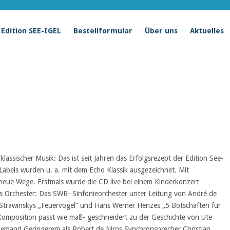
Edition SEE-IGEL
Bestellformular
Über uns
Aktuelles
assischer Musik: Das ist seit Jahren das Erfolgsrezept der Edition See-
Labels wurden u. a. mit dem Echo Klassik ausgezeichnet. Mit
 neue Wege. Erstmals wurde die CD live bei einem Kinderkonzert
s Orchester: Das SWR- Sinfonieorchester unter Leitung von André de
r Strawinskys „Feuervogel“ und Hans Werner Henzes „5 Botschaften für
omposition passt wie maß- geschneidert zu der Geschichte von Ute
iemand Geringerem als Robert de Niros Synchronsprecher Christian