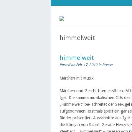
himmelweit
himmelweit
Posted on Feb. 17, 2012 in
Presse
Märchen mit Musik
Märchen und Geschichten erzählen. Mit kl
Igel. Die kammermusikalischen CDs des 
„Himmelweit“ be- schreitet der See-Igel
aufgenommen, erstmals spielt ein ganze
Ridder präsentiert Ausschnitte aus Igo
die Königin von Saba“. Gerade Henzes K
Kleeberg. „Himmelweit“ − gelesen von n