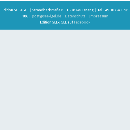
Edition SEE-IGEL | Strandbadstraße 8 | D-78345 Iznang | Tel +49 30 / 400 56
186 |
post@see-igel.de
|
Datenschutz
|
Impressum
Edition SEE-IGEL auf
Facebook