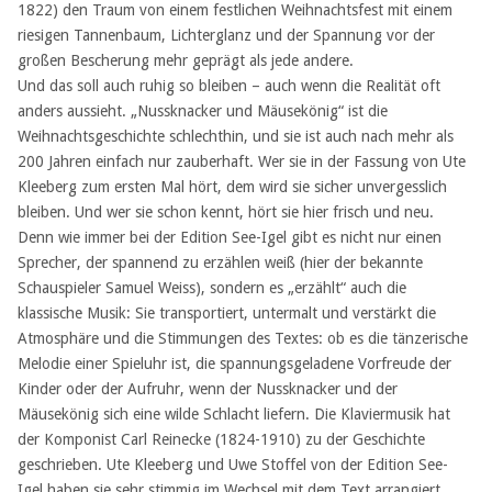
1822) den Traum von einem festlichen Weihnachtsfest mit einem
riesigen Tannenbaum, Lichterglanz und der Spannung vor der
großen Bescherung mehr geprägt als jede andere.
Und das soll auch ruhig so bleiben – auch wenn die Realität oft
anders aussieht. „Nussknacker und Mäusekönig“ ist die
Weihnachtsgeschichte schlechthin, und sie ist auch nach mehr als
200 Jahren einfach nur zauberhaft. Wer sie in der Fassung von Ute
Kleeberg zum ersten Mal hört, dem wird sie sicher unvergesslich
bleiben. Und wer sie schon kennt, hört sie hier frisch und neu.
Denn wie immer bei der Edition See-Igel gibt es nicht nur einen
Sprecher, der spannend zu erzählen weiß (hier der bekannte
Schauspieler Samuel Weiss), sondern es „erzählt“ auch die
klassische Musik: Sie transportiert, untermalt und verstärkt die
Atmosphäre und die Stimmungen des Textes: ob es die tänzerische
Melodie einer Spieluhr ist, die spannungsgeladene Vorfreude der
Kinder oder der Aufruhr, wenn der Nussknacker und der
Mäusekönig sich eine wilde Schlacht liefern. Die Klaviermusik hat
der Komponist Carl Reinecke (1824-1910) zu der Geschichte
geschrieben. Ute Kleeberg und Uwe Stoffel von der Edition See-
Igel haben sie sehr stimmig im Wechsel mit dem Text arrangiert.