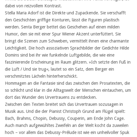
dabei von reizvollem Kontrast.
Stella Maria Adorf ist die Direkte und Zupackende. Sie verschafft
den Geschichten griffige Konturen, lässt die Figuren plastisch
werden. Senta Berger bettet das Geschehen auf einen milden
Humor, den sie mit einer Spur Wiener Akzent unterfüttert. Sie
bringt die Szenen zum Schweben, vermittelt ihnen eine charmante
Leichtigkeit. Die hoch assoziativen Sprachbilder der Gedichte Hilde
Domins sind bei ihr wie funkelnde Luftgebilde, die wie eine
faszinierende Erscheinung im Raum glitzern. »Ich setzte den Fuß in
die Luft / Und sie trug«, lautet so ein Satz, dem Berger ein
verschmitztes Lächeln hinterherschickt.
Hommagen an die Fantasie sind das zwischen den Prosatexten, die
so schlicht und klar in die Alltagswelt der Menschen eintauchen, um
dort das Wunder des Urvertrauens zu entdecken.
Zwischen den Texten breitet sich das Urvertrauen sozusagen in
Musik aus. Und die der Pianist Christoph Grund am Flügel spielt:
Bach, Brahms, Chopin, Debussy, Couperin, am Ende John Cage.
Auch manch aufgewühltes Zweifeln an der Welt kocht da zuweilen
hoch – vor allem das Debussy-Prélude ist wie ein unheilvoller Spuk