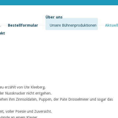
Über uns
L
Bestellformular
Unsere Bühnenproduktionen
Aktuel
akt
eu erzählt von Ute Kleeberg.
r Nussknacker nicht entgehen.
stehen ihm Zinnsoldaten, Puppen, der Pate Drosselmeier und sogar das
it, voller Poesie und Zuversicht.
 Hände an einem Klavier.