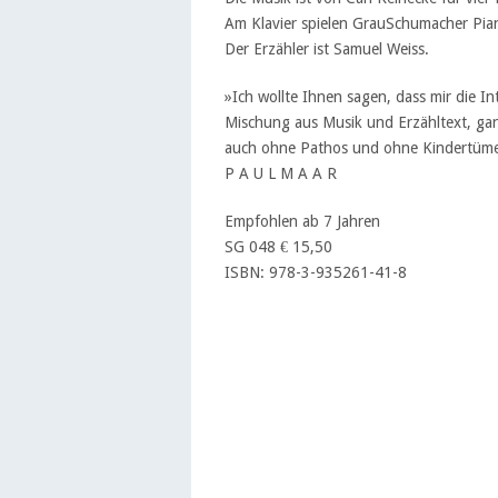
Am Klavier spielen GrauSchumacher Pia
Der Erzähler ist Samuel Weiss.
»Ich wollte Ihnen sagen, dass mir die 
Mischung aus Musik und Erzähltext, ganz
auch ohne Pathos und ohne Kindertüme
P A U L M A A R
Empfohlen ab 7 Jahren
SG 048 € 15,50
ISBN: 978-3-935261-41-8