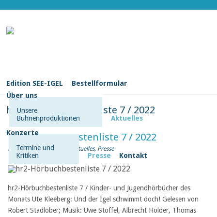
Edition SEE-IGEL
Bestellformular
Über uns
hr2-Hörbuchbestenliste 7 / 2022
Unsere
Bühnenproduktionen
Aktuelles
Konzerte
hr2-Hörbuchbestenliste 7 / 2022
Termine und
Posted on Juli 4, 2022 in
Aktuelles
,
Presse
Kritiken
Presse
Kontakt
hr2-Hörbuchbestenliste 7 / Kinder- und Jugendhörbücher des
Monats Ute Kleeberg: Und der Igel schwimmt doch! Gelesen von
Robert Stadlober; Musik: Uwe Stoffel, Albrecht Holder, Thomas