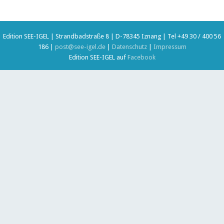
Edition SEE-IGEL | Strandbadstraße 8 | D-78345 Iznang | Tel +49 30 / 400 56
186 |
post@see-igel.de
|
Datenschutz
|
Impressum
Edition SEE-IGEL auf
Facebook