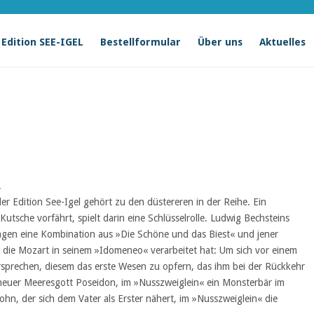
Edition SEE-IGEL
Bestellformular
Über uns
Aktuelles
.
r Edition See-Igel gehört zu den düstereren in der Reihe. Ein
Kutsche vorfährt, spielt darin eine Schlüsselrolle. Ludwig Bechsteins
agen eine Kombination aus »Die Schöne und das Biest« und jener
, die Mozart in seinem »Idomeneo« verarbeitet hat: Um sich vor einem
rsprechen, diesem das erste Wesen zu opfern, das ihm bei der Rückkehr
euer Meeresgott Poseidon, im »Nusszweiglein« ein Monsterbär im
hn, der sich dem Vater als Erster nähert, im »Nusszweiglein« die