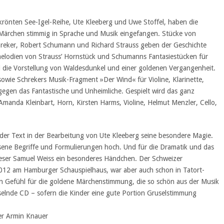
krönten See-Igel-Reihe, Ute Kleeberg und Uwe Stoffel, haben die
ärchen stimmig in Sprache und Musik eingefangen. Stücke von
chreker, Robert Schumann und Richard Strauss geben der Geschichte
melodien von Strauss’ Hornstück und Schumanns Fantasiestücken für
bei die Vorstellung von Waldesdunkel und einer goldenen Vergangenheit.
 sowie Schrekers Musik-Fragment »Der Wind« für Violine, Klarinette,
gegen das Fantastische und Unheimliche. Gespielt wird das ganz
Amanda Kleinbart, Horn, Kirsten Harms, Violine, Helmut Menzler, Cello,
t der Text in der Bearbeitung von Ute Kleeberg seine besondere Magie.
ssene Begriffe und Formulierungen hoch. Und für die Dramatik und das
leser Samuel Weiss ein besonderes Händchen. Der Schweizer
 2012 am Hamburger Schauspielhaus, war aber auch schon in Tatort-
in Gefühl für die goldene Märchenstimmung, die so schön aus der Musik
selnde CD – sofern die Kinder eine gute Portion Gruselstimmung
er Armin Knauer