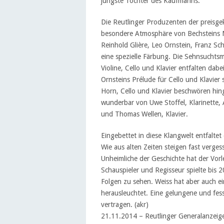
jüngste Tochter des Kaufmanns.
Die Reutlinger Produzenten der preisge
besondere Atmosphäre von Bechsteins M
Reinhold Glière, Leo Ornstein, Franz S
eine spezielle Färbung. Die Sehnsuchts
Violine, Cello und Klavier entfalten da
Ornsteins Prélude für Cello und Klavier
Horn, Cello und Klavier beschwören hin
wunderbar von Uwe Stoffel, Klarinette, 
und Thomas Wellen, Klavier.
Eingebettet in diese Klangwelt entfalte
Wie aus alten Zeiten steigen fast verge
Unheimliche der Geschichte hat der Vor
Schauspieler und Regisseur spielte bis
Folgen zu sehen. Weiss hat aber auch e
herausleuchtet. Eine gelungene und fes
vertragen. (akr)
21.11.2014 – Reutlinger Generalanzeig