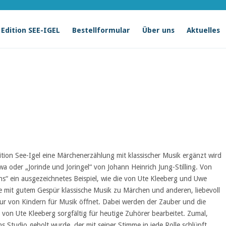
Edition SEE-IGEL
Bestellformular
Über uns
Aktuelles
Edition See-Igel eine Märchenerzählung mit klassischer Musik ergänzt wird
wa oder „Jorinde und Joringel“ von Johann Heinrich Jung-Stilling. Von
s“ ein ausgezeichnetes Beispiel, wie die von Ute Kleeberg und Uwe
ihe mit gutem Gespür klassische Musik zu Märchen und anderen, liebevoll
nur von Kindern für Musik öffnet. Dabei werden der Zauber und die
von Ute Kleeberg sorgfältig für heutige Zuhörer bearbeitet. Zumal,
s Studio geholt wurde, der mit seiner Stimme in jede Rolle schlüpft