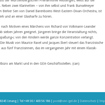
tist der Württembergischen Philharmonie Reutlingen, weist auf die
 Neben zwei Klarinetten – von ihm selbst und Frank Bunselmeyer
on Berker Sen von Daniel Barenboims West-Eastern-Divan-Orchestra, ist
rk und an einer Glasharfe zu hören.
g nach Motiven eines Märchens von Richard von Volkmann-Leander
ab sieben Jahren geeignet. Jüngeren bringe die Veranstaltung nichts,
espaßung«; von den Kindern werde ganze Konzentration verlangt.
Die Musik von Maurice Ravel und Jacques Ibert steuert das französische
tt aus fünf Französinnen, das im vergangenen Jahr mit einem Klassik-
tbüro am Markt und in den GEA-Geschäftsstellen. (can)
8345 Iznang | Tel +49 30 / 400 56 186 |
post@see-igel.de
|
Datenschutz
|
Imp