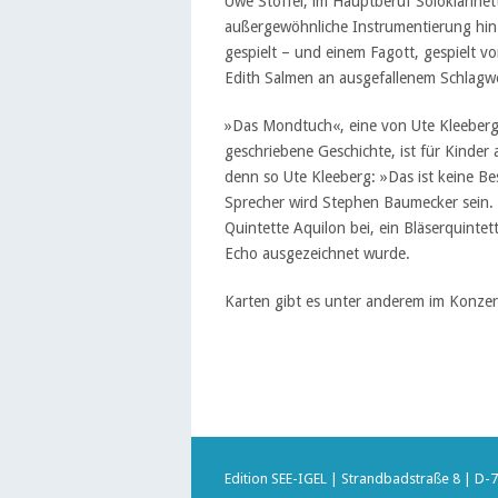
Uwe Stoffel, im Hauptberuf Soloklarinet
außergewöhnliche Instrumentierung hin.
gespielt – und einem Fagott, gespielt v
Edith Salmen an ausgefallenem Schlagwe
»Das Mondtuch«, eine von Ute Kleeber
geschriebene Geschichte, ist für Kinder 
denn so Ute Kleeberg: »Das ist keine B
Sprecher wird Stephen Baumecker sein. 
Quintette Aquilon bei, ein Bläserquinte
Echo ausgezeichnet wurde.
Karten gibt es unter anderem im Konzer
Edition SEE-IGEL | Strandbadstraße 8 | D-7