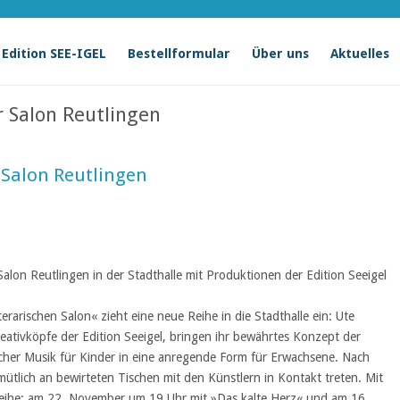
Edition SEE-IGEL
Bestellformular
Über uns
Aktuelles
r Salon Reutlingen
 Salon Reutlingen
 Salon Reutlingen in der Stadthalle mit Produktionen der Edition Seeigel
rarischen Salon« zieht eine neue Reihe in die Stadthalle ein: Ute
eativköpfe der Edition Seeigel, bringen ihr bewährtes Konzept der
her Musik für Kinder in eine anregende Form für Erwachsene. Nach
tlich an bewirteten Tischen mit den Künstlern in Kontakt treten. Mit
Reihe: am 22. November um 19 Uhr mit »Das kalte Herz« und am 16.