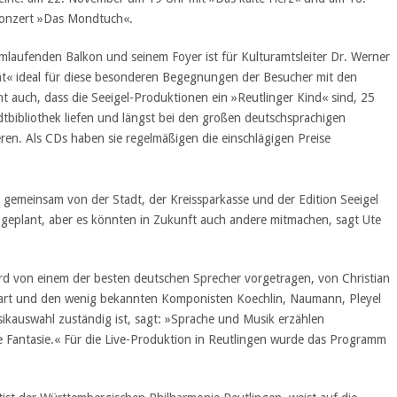
onzert »Das Mondtuch«.
umlaufenden Balkon und seinem Foyer ist für Kulturamtsleiter Dr. Werner
tät« ideal für diese besonderen Begegnungen der Besucher mit den
t auch, dass die Seeigel-Produktionen ein »Reutlinger Kind« sind, 25
adtbibliothek liefen und längst bei den großen deutschsprachigen
eren. Als CDs haben sie regelmäßigen die einschlägigen Preise
rd gemeinsam von der Stadt, der Kreissparkasse und der Edition Seeigel
d geplant, aber es könnten in Zukunft auch andere mitmachen, sagt Ute
d von einem der besten deutschen Sprecher vorgetragen, von Christian
art und den wenig bekannten Komponisten Koechlin, Naumann, Pleyel
usikauswahl zuständig ist, sagt: »Sprache und Musik erzählen
 Fantasie.« Für die Live-Produktion in Reutlingen wurde das Programm