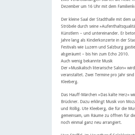
Dezember um 16 Uhr mit dem Familienk
Der kleine Saal der Stadthalle mit dem 
Ströbele durch seine »Aufenthaltsquali
Künstlern – und untereinander. Er beton
Jahre lang als Kinderkonzerte in der St
Festivals wie Luzern und Salzburg gasti
abgeräumt – bis hin zum Echo 2010.
Auch wenig bekannte Musik
Der »Musikalisch literarische Salon« wi
veranstaltet. Zwei Termine pro Jahr sin
Kleeberg.
Das Hauff-Märchen »Das kalte Herz« wir
Brückner. Dazu erklingt Musik von Moz
und Röllig. Ute Kleeberg, die für die M
gemeinsam, um Räume zu öffnen für die
noch einmal ganz neu arrangiert.