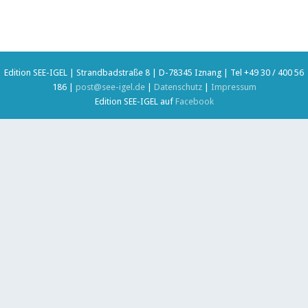
Edition SEE-IGEL | Strandbadstraße 8 | D-78345 Iznang | Tel +49 30 / 400 56
186 |
post@see-igel.de
|
Datenschutz
|
Impressum
Edition SEE-IGEL auf
Facebook