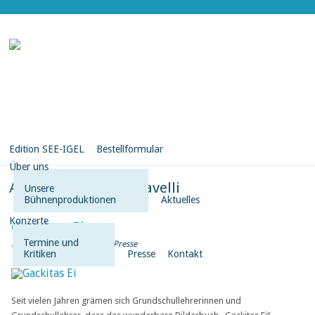
Edition SEE-IGEL
Bestellformular
Über uns
Antonella Bolliger-Savelli
Unsere
Bühnenproduktionen
Aktuelles
Konzerte
Gackitas Ei
Termine und
Posted on Feb. 16, 2021 in
Presse
Kritiken
Presse
Kontakt
Seit vielen Jahren grämen sich Grundschullehrerinnen und